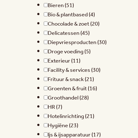
Bieren
(51)
Bio & plantbased
(4)
Chocolade & zoet
(20)
Delicatessen
(45)
Diepvriesproducten
(30)
Droge voeding
(5)
Exterieur
(11)
Facility & services
(30)
Frituur & snack
(21)
Groenten & fruit
(16)
Groothandel
(28)
HR
(7)
Hotelinrichting
(21)
Hygiëne
(23)
Ijs & ijsapparatuur
(17)