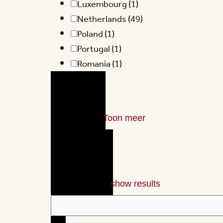
Luxembourg
(1)
Netherlands
(49)
Poland
(1)
Portugal
(1)
Romania
(1)
Toon meer
show results