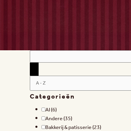
Filters
Categorieën
AI
(6)
Andere
(35)
Bakkerij & patisserie
(23)