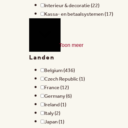
Interieur & decoratie
(22)
Kassa- en betaalsystemen
(17)
Toon meer
Landen
Belgium
(436)
Czech Republic
(1)
France
(12)
Germany
(6)
Ireland
(1)
Italy
(2)
Japan
(1)