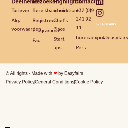
Deelnemen
Bezoeken
Highlights
Contact
Tarieven
Bereikbaarheid
Innovations
+32 (0)9
241 92
Alg.
Registreer
Chef's
11
voorwaarden
Place
Programma
horecaexpo@easyfair
Start-
Faq
ups
Pers
© All rights - Made with
❤
by Easyfairs
Privacy Policy
General Conditions
Cookie Policy