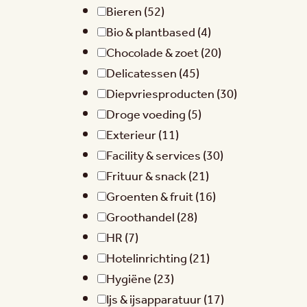
Bieren
(52)
Bio & plantbased
(4)
Chocolade & zoet
(20)
Delicatessen
(45)
Diepvriesproducten
(30)
Droge voeding
(5)
Exterieur
(11)
Facility & services
(30)
Frituur & snack
(21)
Groenten & fruit
(16)
Groothandel
(28)
HR
(7)
Hotelinrichting
(21)
Hygiëne
(23)
Ijs & ijsapparatuur
(17)