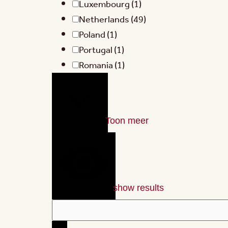
Luxembourg
(1)
Netherlands
(49)
Poland
(1)
Portugal
(1)
Romania
(1)
Toon meer
show results