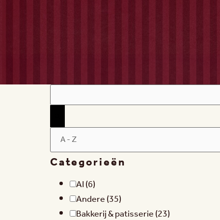
Filters
Categorieën
AI
(6)
Andere
(35)
Bakkerij & patisserie
(23)