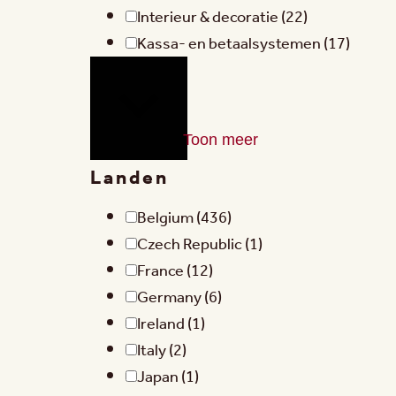
Interieur & decoratie
(22)
Kassa- en betaalsystemen
(17)
Toon meer
Landen
Belgium
(436)
Czech Republic
(1)
France
(12)
Germany
(6)
Ireland
(1)
Italy
(2)
Japan
(1)