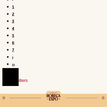
‹
1
2
3
4
5
6
7
›
››
filters