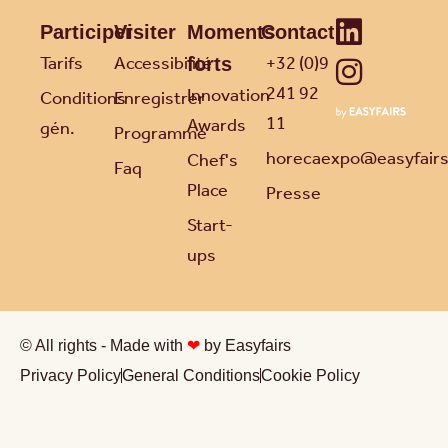
Participer
Visiter
Moments
Contact
Tarifs
Accessibilité
+32 (0)9
forts
241 92
Innovation
Conditions
Enregistrer
11
Awards
gén.
Programme
horecaexpo@easyfair
Chef's
Faq
Place
Presse
Start-
ups
© All rights - Made with
❤
by Easyfairs
Privacy Policy
General Conditions
Cookie Policy