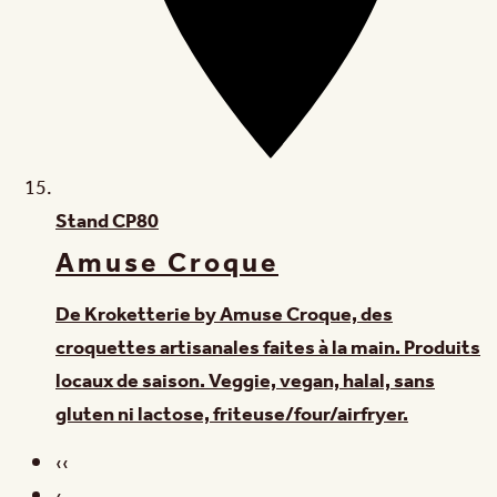
Stand
CP80
Amuse Croque
De Kroketterie by Amuse Croque, des
croquettes artisanales faites à la main. Produits
locaux de saison. Veggie, vegan, halal, sans
gluten ni lactose, friteuse/four/airfryer.
‹‹