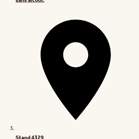
sans alcool.
Stand
4329