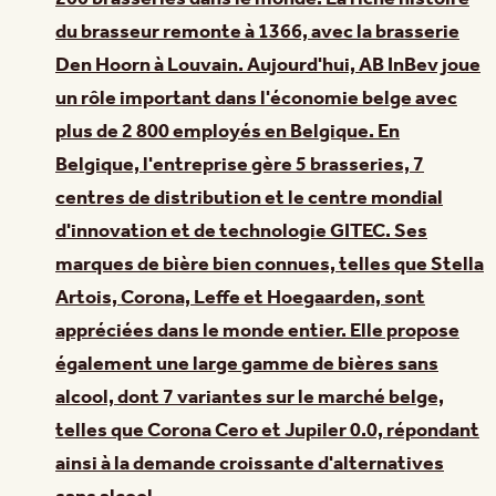
du brasseur remonte à 1366, avec la brasserie
Den Hoorn à Louvain. Aujourd'hui, AB InBev joue
un rôle important dans l'économie belge avec
plus de 2 800 employés en Belgique. En
Belgique, l'entreprise gère 5 brasseries, 7
centres de distribution et le centre mondial
d'innovation et de technologie GITEC. Ses
marques de bière bien connues, telles que Stella
Artois, Corona, Leffe et Hoegaarden, sont
appréciées dans le monde entier. Elle propose
également une large gamme de bières sans
alcool, dont 7 variantes sur le marché belge,
telles que Corona Cero et Jupiler 0.0, répondant
ainsi à la demande croissante d'alternatives