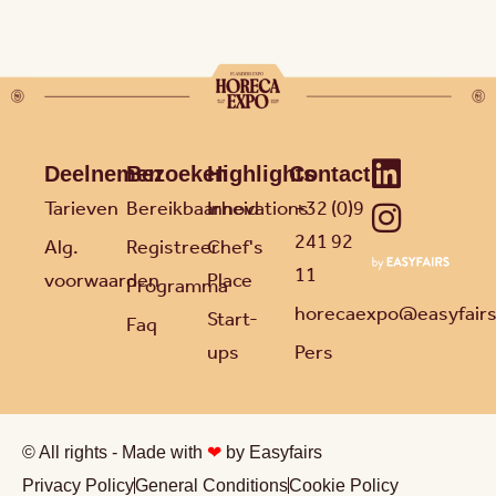
Deelnemen
Bezoeken
Highlights
Contact
Tarieven
Bereikbaarheid
Innovations
+32 (0)9
241 92
Alg.
Registreer
Chef's
11
voorwaarden
Place
Programma
horecaexpo@easyfair
Start-
Faq
ups
Pers
© All rights - Made with
❤
by Easyfairs
Privacy Policy
General Conditions
Cookie Policy