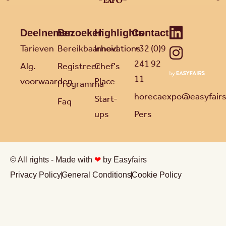
Deelnemen
Bezoeken
Highlights
Contact
Tarieven
Bereikbaarheid
Innovations
+32 (0)9
241 92
Alg.
Registreer
Chef's
11
voorwaarden
Place
Programma
horecaexpo@easyfair
Start-
Faq
ups
Pers
© All rights - Made with
❤
by Easyfairs
Privacy Policy
General Conditions
Cookie Policy