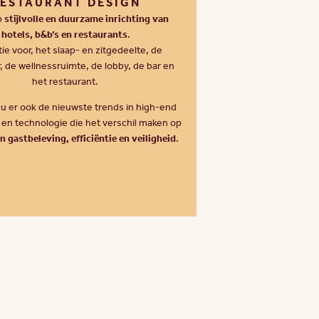
ESTAURANT DESIGN
p
stijlvolle en duurzame inrichting van
hotels, b&b’s en restaurants
.
tie voor, het slaap- en zitgedeelte, de
 de wellnessruimte, de lobby, de bar en
het restaurant.
 u er ook de nieuwste trends in high-end
 en technologie die het verschil maken op
n gastbeleving, efficiëntie en veiligheid
.