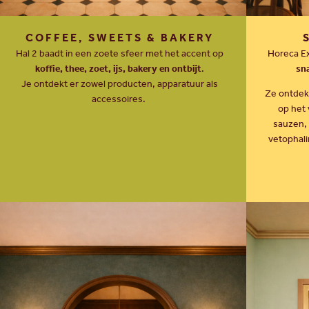
COFFEE, SWEETS & BAKERY
Hal 2 baadt in een zoete sfeer met het accent op
Horeca Ex
koffie, thee, zoet, ijs, bakery en ontbijt
.
sn
Je ontdekt er zowel producten, apparatuur als
Ze ontdek
accessoires.
op het 
sauzen, 
vetophali