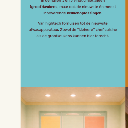
In de hallen 1 en 5 vindt u niet alleen
(groot)keukens
, maar ook de nieuwste én meest
innoverende
keukenoplossingen
.
Van hightech fornuizen tot de nieuwste
afwasapparatuur. Zowel de “kleinere” chef cuisine
als de grootkeukens kunnen hier terecht.