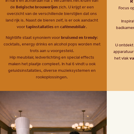
In hal 6 en achteraan hal 1 verzamelt het kruim van
R
de
Belgische brouwerijen
zich. U krijgt er een
Focus o
overzicht van de verschillende bierstijlen dat ons
land rijk is. Naast de bieren zelf, is er ook aandacht
Inspira
voor
tapinstallaties
en
cafémeubilair
.
badkamer,
Nightlife staat synoniem voor
bruisend en trendy
:
cocktails, energy drinks en alcohol pops worden met
U ontdekt
trots aan u voorgesteld.
apparatuur
Hip meubilair, ledverlichting en special effects
het vlak
va
maken het plaatje compleet. In hal 6 vindt u ook
geluidsinstallaties, diverse muzieksystemen en
rookoplossingen.