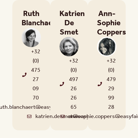
Ruth
Katrien
Ann-
Blanchaert
De
Sophie
Smet
Coppers
+32
(0)
+32
+32
475
(0)
(0)
27
497
479
09
26
29
70
26
99
uth.blanchaert@easyfairs.com
65
28
katrien.desmet@easyfairs.com
annsophie.coppers@easyfai