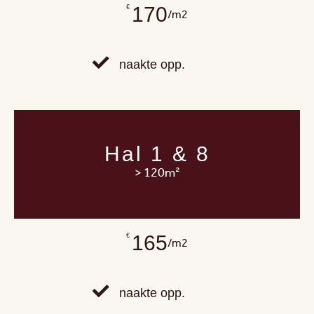
170
€
/m2
naakte opp.
Hal 1 & 8
> 120m²
165
€
/m2
naakte opp.