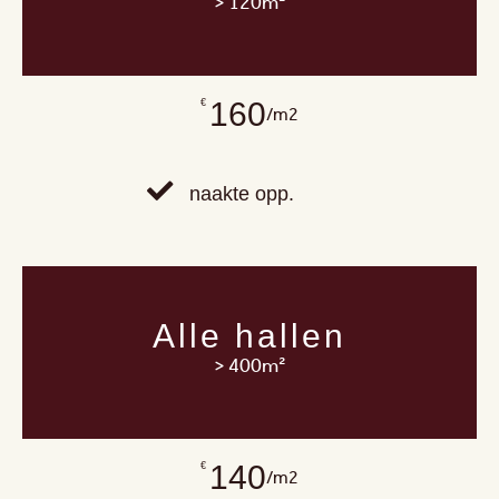
> 120m²
160
€
/m2
naakte opp.
Alle hallen
> 400m²
140
€
/m2