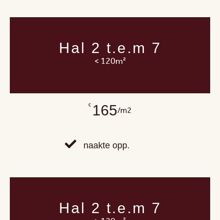
Hal 2 t.e.m 7
< 120m²
165
€
/m2
naakte opp.
Hal 2 t.e.m 7