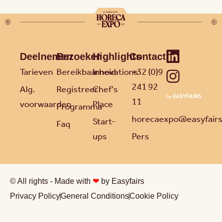
Deelnemen
Bezoeken
Highlights
Contact
Tarieven
Bereikbaarheid
Innovations
+32 (0)9
241 92
Alg.
Registreer
Chef's
11
voorwaarden
Place
Programma
horecaexpo@easyfair
Start-
Faq
ups
Pers
© All rights - Made with
❤
by Easyfairs
Privacy Policy
General Conditions
Cookie Policy