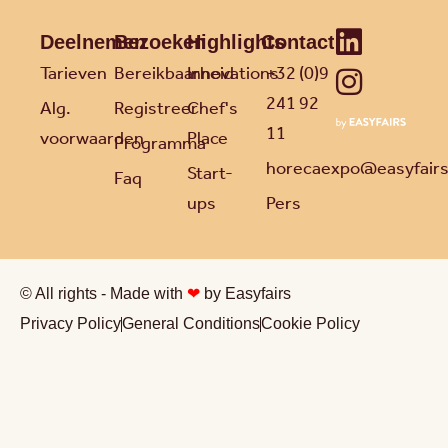
Deelnemen
Bezoeken
Highlights
Contact
Tarieven
Bereikbaarheid
Innovations
+32 (0)9
241 92
Alg.
Registreer
Chef's
11
voorwaarden
Place
Programma
horecaexpo@easyfair
Start-
Faq
ups
Pers
© All rights - Made with
❤
by Easyfairs
Privacy Policy
General Conditions
Cookie Policy