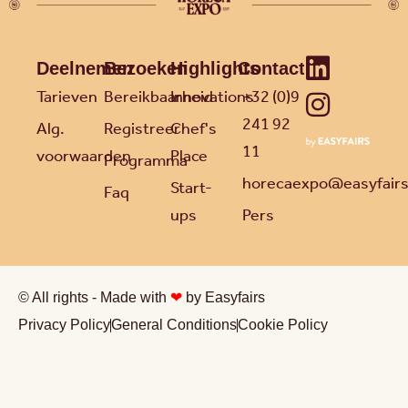
Deelnemen
Bezoeken
Highlights
Contact
Tarieven
Bereikbaarheid
Innovations
+32 (0)9
241 92
Alg.
Registreer
Chef's
11
voorwaarden
Place
Programma
horecaexpo@easyfair
Start-
Faq
ups
Pers
© All rights - Made with
❤
by Easyfairs
Privacy Policy
General Conditions
Cookie Policy