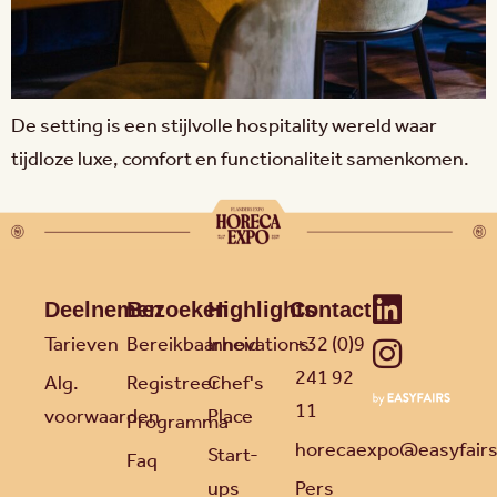
De setting is een stijlvolle hospitality wereld waar
tijdloze luxe, comfort en functionaliteit samenkomen.
Deelnemen
Bezoeken
Highlights
Contact
Tarieven
Bereikbaarheid
Innovations
+32 (0)9
241 92
Alg.
Registreer
Chef's
11
voorwaarden
Place
Programma
horecaexpo@easyfair
Start-
Faq
ups
Pers