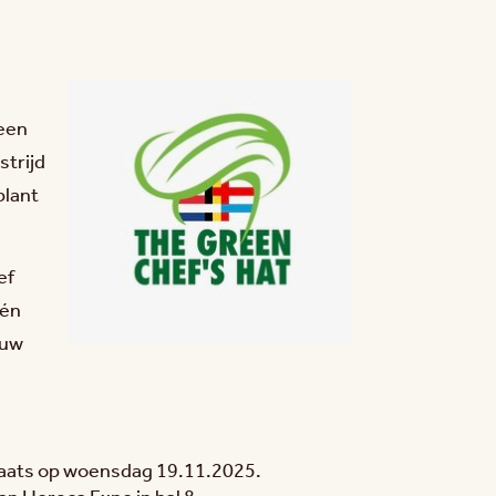
 een
strijd
plant
ef
 én
ouw
plaats op woensdag 19.11.2025.