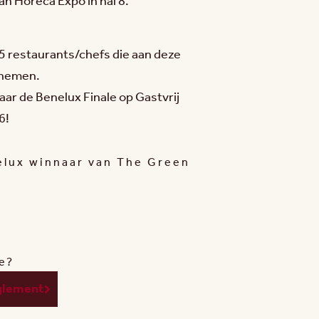
an Horeca Expo in hal 8.
 5 restaurants/chefs die aan deze
lnemen.
aar de Benelux Finale op Gastvrij
6!
elux winnaar van The Green
je?
glement