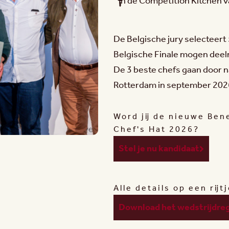
In de Competition Kitchen v
De Belgische jury selecteert
Belgische Finale mogen dee
De 3 beste chefs gaan door n
Rotterdam in september 202
Word jij de nieuwe Ben
Chef's Hat 2026?
Stel je nu kandidaat
Alle details op een rijt
Download het wedstrijdre