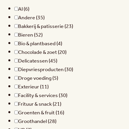
AI
(6)
Andere
(35)
Bakkerij & patisserie
(23)
Bieren
(52)
Bio & plantbased
(4)
Chocolade & zoet
(20)
Delicatessen
(45)
Diepvriesproducten
(30)
Droge voeding
(5)
Exterieur
(11)
Facility & services
(30)
Frituur & snack
(21)
Groenten & fruit
(16)
Groothandel
(28)