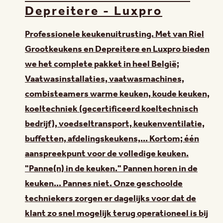
Depreitere - Luxpro
Professionele keukenuitrusting. Met van Riel
Grootkeukens en Depreitere en Luxpro bieden
we het complete pakket in heel België;
Vaatwasinstallaties, vaatwasmachines,
combisteamers warme keuken, koude keuken,
koeltechniek (gecertificeerd koeltechnisch
bedrijf), voedseltransport, keukenventilatie,
buffetten, afdelingskeukens,... Kortom; één
aanspreekpunt voor de volledige keuken.
"Panne(n) in de keuken." Pannen horen in de
keuken... Pannes niet. Onze geschoolde
techniekers zorgen er dagelijks voor dat de
klant zo snel mogelijk terug operationeel is bij