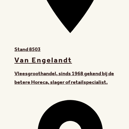
Stand
8503
Van Engelandt
Vleesgroothandel, sinds 1968 gekend bij de
betere Horeca, slager of retailspecialist.