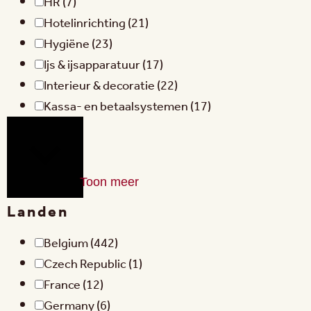
HR
(7)
Hotelinrichting
(21)
Hygiëne
(23)
Ijs & ijsapparatuur
(17)
Interieur & decoratie
(22)
Kassa- en betaalsystemen
(17)
Toon meer
Landen
Belgium
(442)
Czech Republic
(1)
France
(12)
Germany
(6)