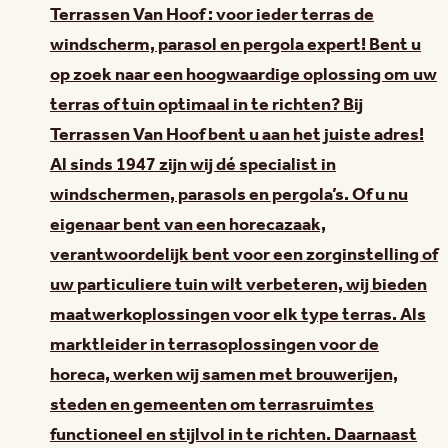
Terrassen Van Hoof : voor ieder terras de
windscherm, parasol en pergola expert! Bent u
op zoek naar een hoogwaardige oplossing om uw
terras of tuin optimaal in te richten? Bij
Terrassen Van Hoof bent u aan het juiste adres!
Al sinds 1947 zijn wij dé specialist in
windschermen, parasols en pergola’s. Of u nu
eigenaar bent van een horecazaak,
verantwoordelijk bent voor een zorginstelling of
uw particuliere tuin wilt verbeteren, wij bieden
maatwerkoplossingen voor elk type terras. Als
marktleider in terrasoplossingen voor de
horeca, werken wij samen met brouwerijen,
steden en gemeenten om terrasruimtes
functioneel en stijlvol in te richten. Daarnaast