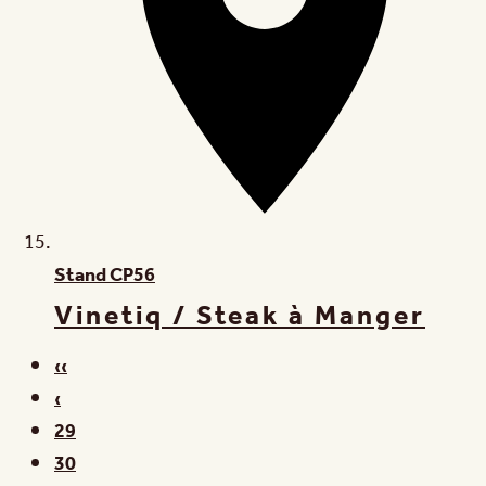
Stand
CP56
Vinetiq / Steak à Manger
‹‹
‹
29
30