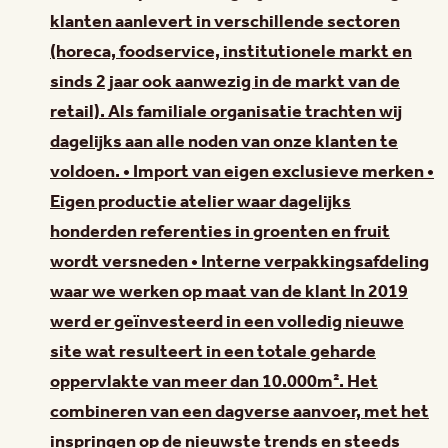
klanten aanlevert in verschillende sectoren
(horeca, foodservice, institutionele markt en
sinds 2 jaar ook aanwezig in de markt van de
retail). Als familiale organisatie trachten wij
dagelijks aan alle noden van onze klanten te
voldoen. • Import van eigen exclusieve merken •
Eigen productie atelier waar dagelijks
honderden referenties in groenten en fruit
wordt versneden • Interne verpakkingsafdeling
waar we werken op maat van de klant In 2019
werd er geïnvesteerd in een volledig nieuwe
site wat resulteert in een totale geharde
oppervlakte van meer dan 10.000m². Het
combineren van een dagverse aanvoer, met het
inspringen op de nieuwste trends en steeds