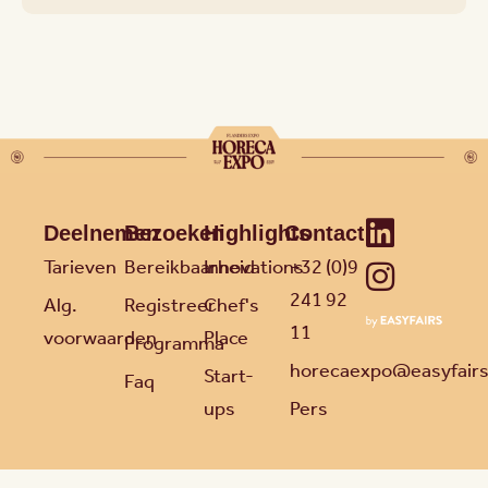
Deelnemen
Bezoeken
Highlights
Contact
Tarieven
Bereikbaarheid
Innovations
+32 (0)9
241 92
Alg.
Registreer
Chef's
11
voorwaarden
Place
Programma
horecaexpo@easyfair
Start-
Faq
ups
Pers