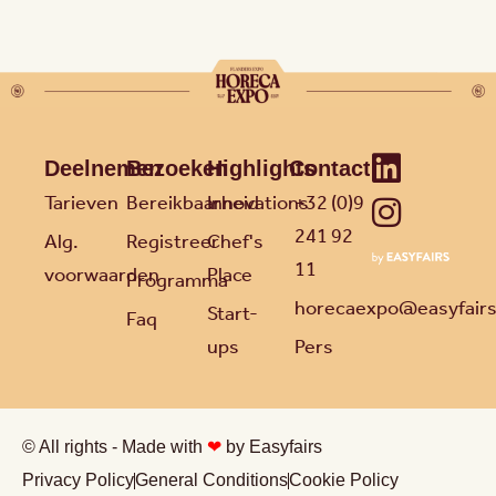
Deelnemen
Bezoeken
Highlights
Contact
Tarieven
Bereikbaarheid
Innovations
+32 (0)9
241 92
Alg.
Registreer
Chef's
11
voorwaarden
Place
Programma
horecaexpo@easyfair
Start-
Faq
ups
Pers
© All rights - Made with
❤
by Easyfairs
Privacy Policy
General Conditions
Cookie Policy