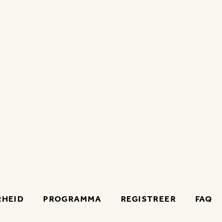
BLOG
PERS
NIEUWS
DUURZAAMHEIDSBELOFTE
JOBS
C
ELNEMEN
BEZOEKEN
PR
RHEID
PROGRAMMA
REGISTREER
FAQ