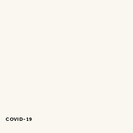
ONTACT
MY EASYFAIRS
NL
FR
OGRAMMA
INNOVATIONS
CHEF’S PLACE
COVID-19