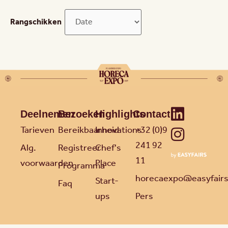
Rangschikken
Deelnemen
Bezoeken
Highlights
Contact
Tarieven
Bereikbaarheid
Innovations
+32 (0)9
241 92
Alg.
Registreer
Chef's
11
voorwaarden
Place
Programma
horecaexpo@easyfair
Start-
Faq
ups
Pers