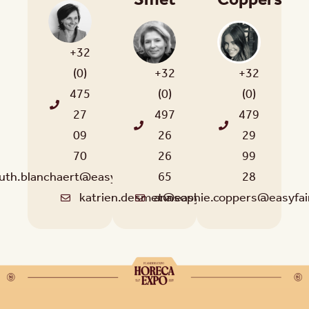
Smet
Coppers
+32
(0)
+32
+32
475
(0)
(0)
27
497
479
09
26
29
70
26
99
uth.blanchaert@easyfairs.com
65
28
katrien.desmet@easyfairs.com
annsophie.coppers@easyfai