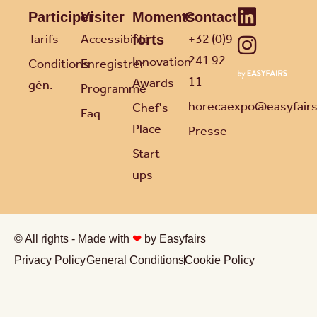
Participer
Visiter
Moments
Contact
Tarifs
Accessibilité
+32 (0)9
forts
241 92
Innovation
Conditions
Enregistrer
11
Awards
gén.
Programme
horecaexpo@easyfair
Chef's
Faq
Place
Presse
Start-
ups
© All rights - Made with
❤
by Easyfairs
Privacy Policy
General Conditions
Cookie Policy