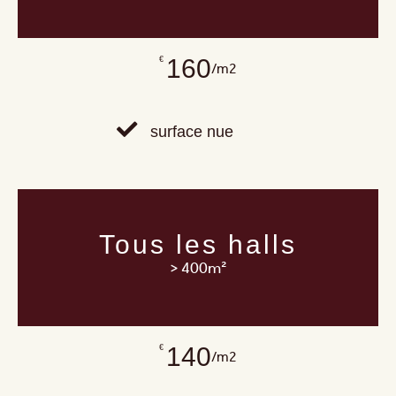
160
€
/m2
surface nue
Tous les halls
> 400m²
140
€
/m2