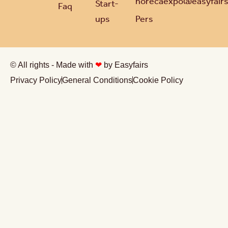
horecaexpo@easyfair
Start-
Faq
ups
Pers
© All rights - Made with
❤
by Easyfairs
Privacy Policy
General Conditions
Cookie Policy