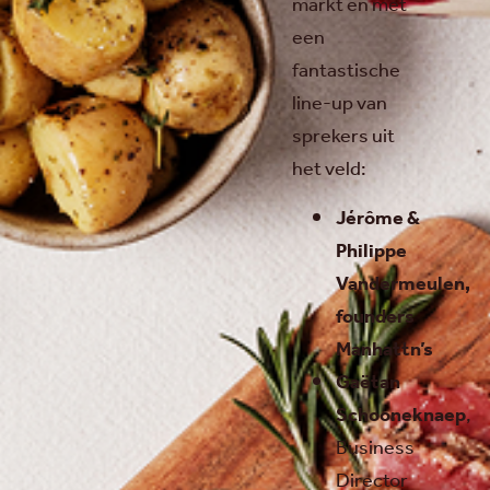
markt en met
een
fantastische
line-up van
sprekers uit
het veld:
Jérôme &
Philippe
Vandermeulen,
founders
Manhattn’s
Gaëtan
Schooneknaep
,
Business
Director