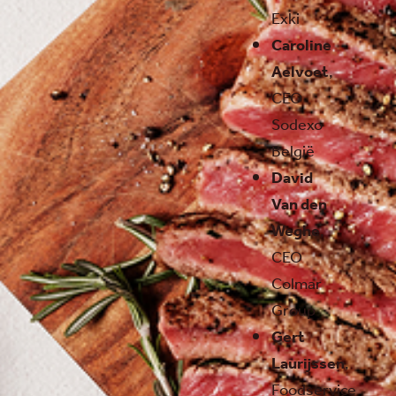
Exki
Caroline
Aelvoet
,
CEO
Sodexo
België
David
Van den
Weghe
,
CEO
Colmar
Group
Gert
Laurijssen
,
Foodservice