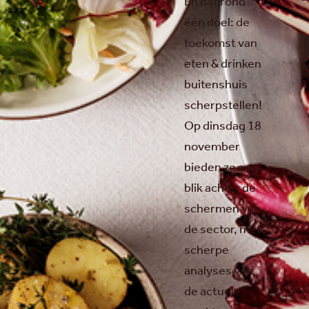
En dat rond
één doel: de
toekomst van
eten & drinken
buitenshuis
scherpstellen!
Op dinsdag 18
november
bieden ze een
blik achter de
schermen van
de sector, met
scherpe
analyses van
de actuele