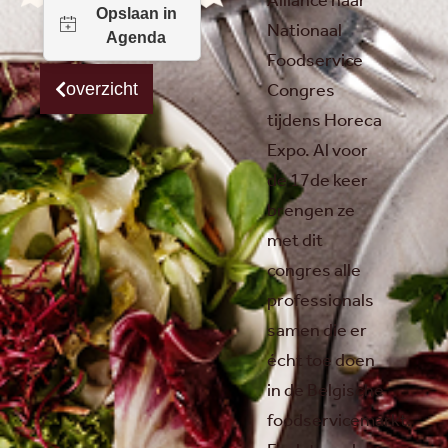
Alliance haar
Nationaal
Foodservice
Congres
overzicht
tijdens Horeca
Expo. Al voor
de 17de keer
brengen ze
met dit
congres alle
professionals
samen die er
écht toe doen
in de Belgische
foodservicemarkt.