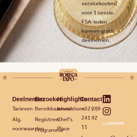
servicekosten)
voor 1 sessie.
FSA-leden
kunnen gratis
deelnemen.
Deelnemen
Bezoeken
Highlights
Contact
Tarieven
Bereikbaarheid
Innovations
+32 (0)9
241 92
Alg.
Registreer
Chef's
11
voorwaarden
Place
Programma