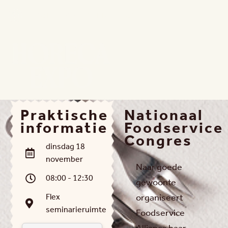
15 - 18 NOV 2026 | FLANDERS EXPO GENT
Praktische
Nationaal
informatie
Foodservice
Congres
dinsdag 18
november
Naar goede
08:00 - 12:30
gewoonte
Flex
organiseert
seminarieruimte
Foodservice