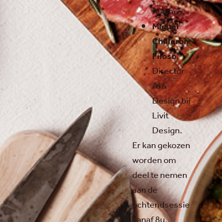
Alliance
Miguel
Chilleron
Filoso
,
Director
AI &
Design bij
Livit
Design.
Er kan gekozen
worden om
deel te nemen
aan de
ochtendsessie
vanaf 8u,