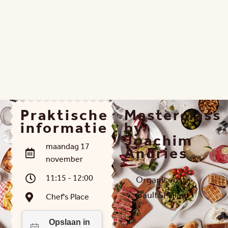
15 - 18 NOV 2026 | FLANDERS EXPO GENT
Praktische
Masterclass
informatie
by
Joachim
maandag 17
Andries
november
11:15 - 12:00
Organised by
Gault&Millau.
Chef's Place