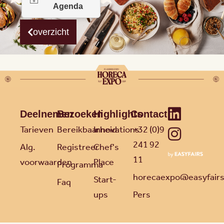
overzicht
Deelnemen
Bezoeken
Highlights
Contact
Tarieven
Bereikbaarheid
Innovations
+32 (0)9
241 92
Alg.
Registreer
Chef's
11
voorwaarden
Place
Programma
horecaexpo@easyfair
Start-
Faq
ups
Pers