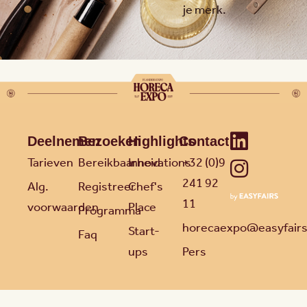
je merk.
Deelnemen
Bezoeken
Highlights
Contact
Tarieven
Bereikbaarheid
Innovations
+32 (0)9
241 92
Alg.
Registreer
Chef's
11
voorwaarden
Place
Programma
horecaexpo@easyfair
Start-
Faq
ups
Pers