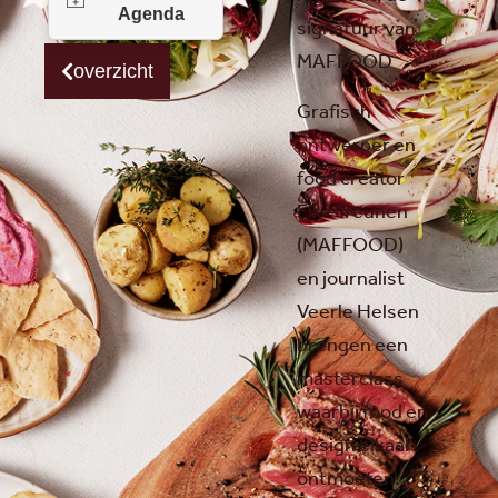
signatuur van
MAFFOOD
overzicht
Grafisch
ontwerper en
food creator
Elke Treunen
(MAFFOOD)
en journalist
Veerle Helsen
brengen een
masterclass
waarbij food en
design elkaar
ontmoeten.