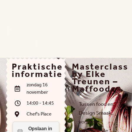
15 - 18 NOV 2026 | FLANDERS EXPO GENT
Praktische
Masterclass
informatie
by Elke
Treunen –
zondag 16
Maffood
november
14:00 - 14:45
Tussen food en
Design Smaak,
Chef's Place
vorm en
identiteit, de