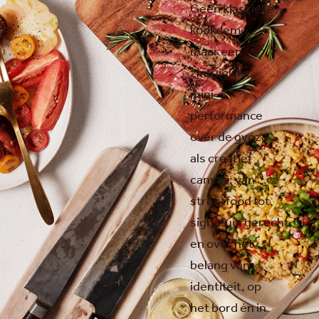
Geen klassieke
kookdemo,
maar een
zintuiglijke
mini-
performance
over de gyoza
als creatief
canvas: van
streetfood tot
signatuurgerecht,
en over het
belang van
identiteit, op
het bord én in