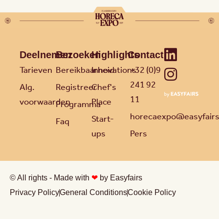
Deelnemen
Bezoeken
Highlights
Contact
Tarieven
Bereikbaarheid
Innovations
+32 (0)9
241 92
Alg.
Registreer
Chef's
11
voorwaarden
Place
Programma
horecaexpo@easyfair
Start-
Faq
ups
Pers
© All rights - Made with
❤
by Easyfairs
Privacy Policy
General Conditions
Cookie Policy