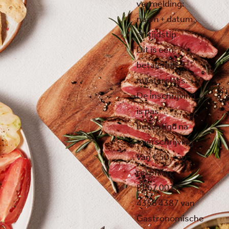
vermelding:
naam + datum
en tijdstip
Dit is een
betalende
masterclass.
De inschrijving
is pas
bevestigd na
overschrijving
van € 50,- op
rekening:
BE67 0017
4356 4387 van
Gastronomische