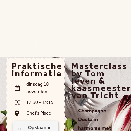
15 - 18 NOV 2026 | FLANDERS EXPO GENT
Praktische
Masterclass
informatie
by Tom
Ieven &
dinsdag 18
kaasmeeste
november
van Tricht
12:30 - 13:15
Champagne
Chef's Place
Deutz in
harmonie met