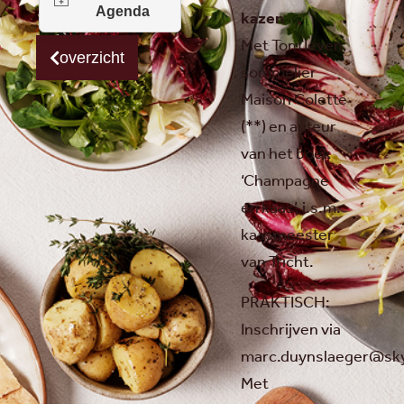
kazen
Met Tom Ieven,
overzicht
sommelier
Maison Colette
(**) en auteur
van het boek
‘Champagne
en kaas’, i.s.m.
kaasmeester
van Tricht.
PRAKTISCH:
Inschrijven via
marc.duynslaeger@sk
Met