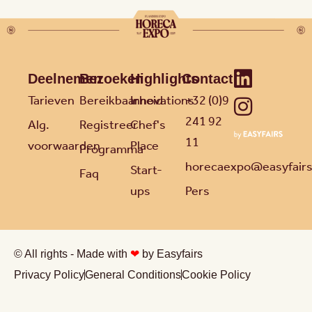
Deelnemen
Bezoeken
Highlights
Contact
Tarieven
Bereikbaarheid
Innovations
+32 (0)9
241 92
Alg.
Registreer
Chef's
11
voorwaarden
Place
Programma
horecaexpo@easyfair
Start-
Faq
ups
Pers
© All rights - Made with
❤
by Easyfairs
Privacy Policy
General Conditions
Cookie Policy