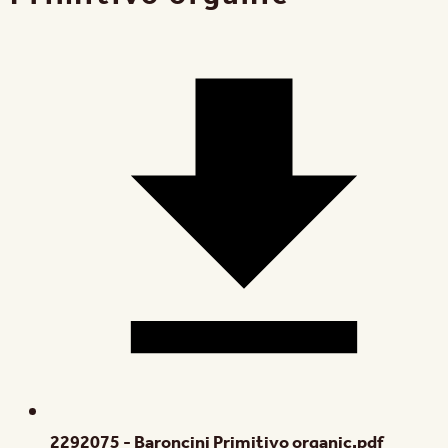
2292075 - Baroncini Primitivo organic.pdf