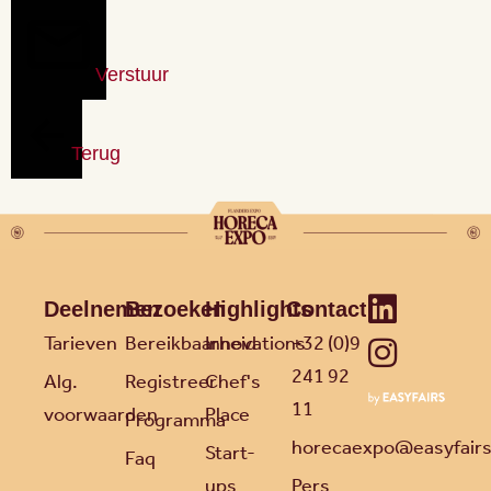
Verstuur
Terug
Deelnemen
Bezoeken
Highlights
Contact
Tarieven
Bereikbaarheid
Innovations
+32 (0)9
241 92
Alg.
Registreer
Chef's
11
voorwaarden
Place
Programma
horecaexpo@easyfair
Start-
Faq
ups
Pers