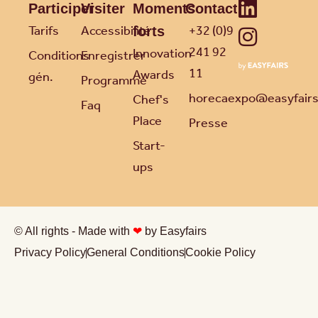
Participer
Visiter
Moments
Contact
Tarifs
Accessibilité
+32 (0)9
forts
241 92
Innovation
Conditions
Enregistrer
11
Awards
gén.
Programme
horecaexpo@easyfair
Chef's
Faq
Place
Presse
Start-
ups
© All rights - Made with
❤
by Easyfairs
Privacy Policy
General Conditions
Cookie Policy