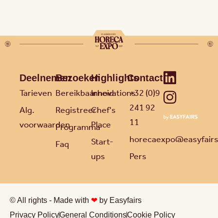
Deelnemen
Bezoeken
Highlights
Contact
Tarieven
Bereikbaarheid
Innovations
+32 (0)9
241 92
Alg.
Registreer
Chef's
11
voorwaarden
Place
Programma
horecaexpo@easyfair
Start-
Faq
ups
Pers
© All rights - Made with
❤
by Easyfairs
Privacy Policy
General Conditions
Cookie Policy