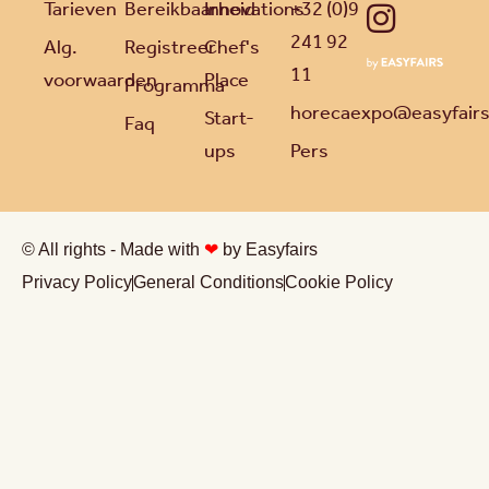
Tarieven
Bereikbaarheid
Innovations
+32 (0)9
241 92
Alg.
Registreer
Chef's
11
voorwaarden
Place
Programma
horecaexpo@easyfair
Start-
Faq
ups
Pers
© All rights - Made with
❤
by Easyfairs
Privacy Policy
General Conditions
Cookie Policy