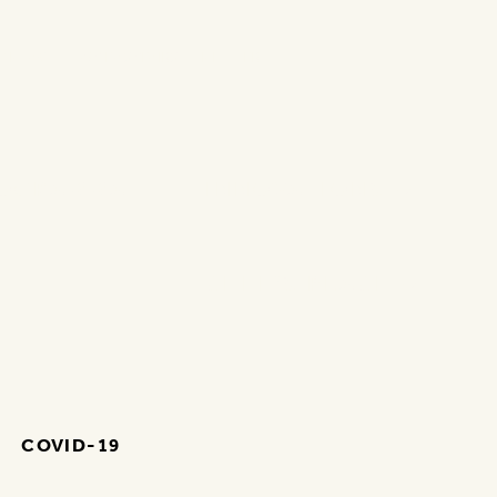
ONTACT
MY EASYFAIRS
NL
FR
OGRAMMA
INNOVATIONS
CHEF’S PLACE
COVID-19