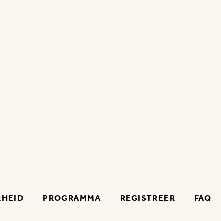
BLOG
PERS
NIEUWS
DUURZAAMHEIDSBELOFTE
JOBS
C
ELNEMEN
BEZOEKEN
PR
RHEID
PROGRAMMA
REGISTREER
FAQ