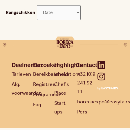
Rangschikken
Deelnemen
Bezoeken
Highlights
Contact
Tarieven
Bereikbaarheid
Innovations
+32 (0)9
241 92
Alg.
Registreer
Chef's
11
voorwaarden
Place
Programma
horecaexpo@easyfair
Start-
Faq
ups
Pers