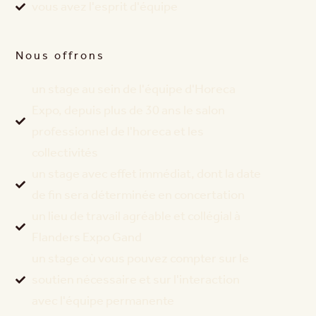
vous avez l'esprit d'équipe
Nous offrons
un stage au sein de l'équipe d'Horeca
Expo, depuis plus de 30 ans le salon
professionnel de l'horeca et les
collectivités
un stage avec effet immédiat, dont la date
de fin sera déterminée en concertation
un lieu de travail agréable et collégial à
Flanders Expo Gand
un stage où vous pouvez compter sur le
soutien nécessaire et sur l'interaction
avec l'équipe permanente