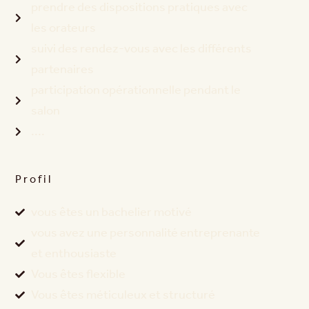
prendre des dispositions pratiques avec
les orateurs
suivi des rendez-vous avec les différents
partenaires
participation opérationnelle pendant le
salon
....
Profil
vous êtes un bachelier motivé
vous avez une personnalité entreprenante
et enthousiaste
Vous êtes flexible
Vous êtes méticuleux et structuré