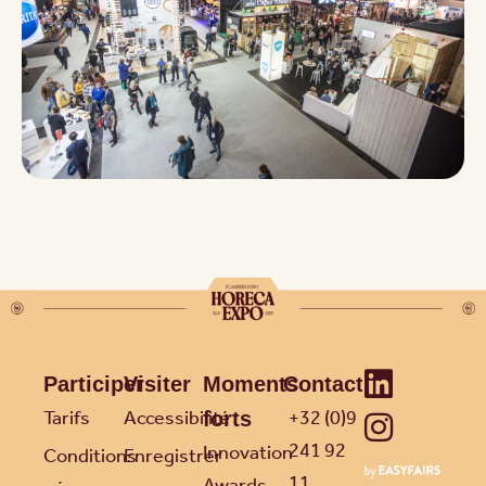
Participer
Visiter
Moments
Contact
Tarifs
Accessibilité
+32 (0)9
forts
241 92
Innovation
Conditions
Enregistrer
11
Awards