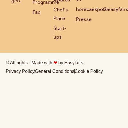
gén.
Programme
horecaexpo@easyfair
Chef's
Faq
Place
Presse
Start-
ups
© All rights - Made with
❤
by Easyfairs
Privacy Policy
General Conditions
Cookie Policy