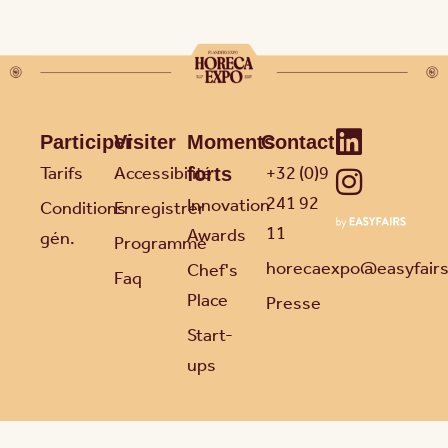
Participer
Visiter
Moments
Contact
Tarifs
Accessibilité
+32 (0)9
forts
241 92
Innovation
Conditions
Enregistrer
11
Awards
gén.
Programme
horecaexpo@easyfair
Chef's
Faq
Place
Presse
Start-
ups