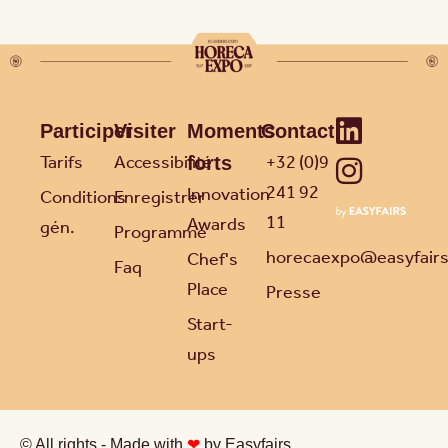
Participer
Visiter
Moments
Contact
Tarifs
Accessibilité
+32 (0)9
forts
241 92
Innovation
Conditions
Enregistrer
11
Awards
gén.
Programme
horecaexpo@easyfair
Chef's
Faq
Place
Presse
Start-
ups
© All rights - Made with
❤
by Easyfairs