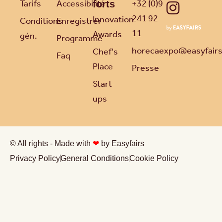
Tarifs
Accessibilité
+32 (0)9
forts
241 92
Innovation
Conditions
Enregistrer
11
Awards
gén.
Programme
horecaexpo@easyfair
Chef's
Faq
Place
Presse
Start-
ups
© All rights - Made with
❤
by Easyfairs
Privacy Policy
General Conditions
Cookie Policy