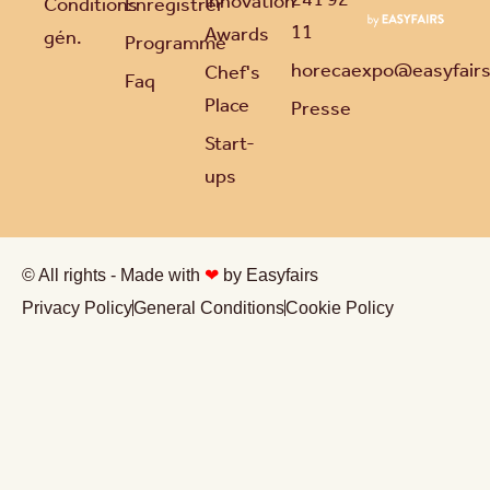
Innovation
Conditions
Enregistrer
11
Awards
gén.
Programme
horecaexpo@easyfair
Chef's
Faq
Place
Presse
Start-
ups
© All rights - Made with
❤
by Easyfairs
Privacy Policy
General Conditions
Cookie Policy