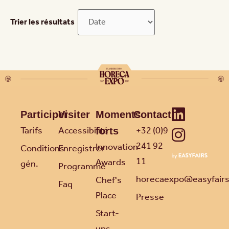
Trier les résultats
Participer
Visiter
Moments
Contact
Tarifs
Accessibilité
+32 (0)9
forts
241 92
Innovation
Conditions
Enregistrer
11
Awards
gén.
Programme
horecaexpo@easyfair
Chef's
Faq
Place
Presse
Start-